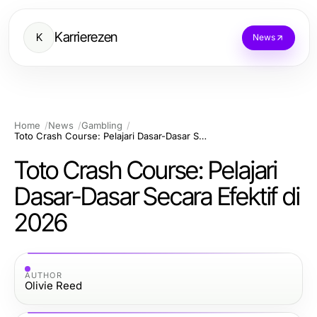
Karrierezen
K
News
Home
News
Gambling
Toto Crash Course: Pelajari Dasar-Dasar Secara Efektif di 2026
Toto Crash Course: Pelajari
Dasar-Dasar Secara Efektif di
2026
AUTHOR
Olivie Reed