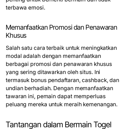
terbawa emosi.
Memanfaatkan Promosi dan Penawaran
Khusus
Salah satu cara terbaik untuk meningkatkan
modal adalah dengan memanfaatkan
berbagai promosi dan penawaran khusus
yang sering ditawarkan oleh situs. Ini
termasuk bonus pendaftaran, cashback, dan
undian berhadiah. Dengan memanfaatkan
tawaran ini, pemain dapat memperluas
peluang mereka untuk meraih kemenangan.
Tantangan dalam Bermain Togel