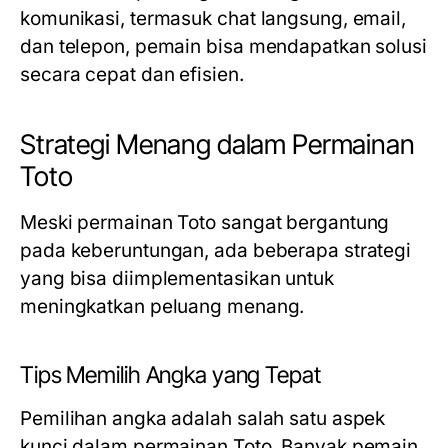
komunikasi, termasuk chat langsung, email,
dan telepon, pemain bisa mendapatkan solusi
secara cepat dan efisien.
Strategi Menang dalam Permainan
Toto
Meski permainan Toto sangat bergantung
pada keberuntungan, ada beberapa strategi
yang bisa diimplementasikan untuk
meningkatkan peluang menang.
Tips Memilih Angka yang Tepat
Pemilihan angka adalah salah satu aspek
kunci dalam permainan Toto. Banyak pemain