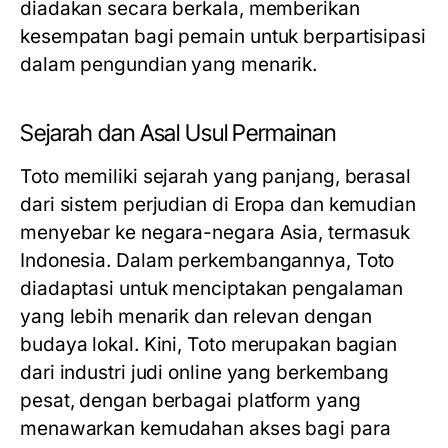
diadakan secara berkala, memberikan
kesempatan bagi pemain untuk berpartisipasi
dalam pengundian yang menarik.
Sejarah dan Asal Usul Permainan
Toto memiliki sejarah yang panjang, berasal
dari sistem perjudian di Eropa dan kemudian
menyebar ke negara-negara Asia, termasuk
Indonesia. Dalam perkembangannya, Toto
diadaptasi untuk menciptakan pengalaman
yang lebih menarik dan relevan dengan
budaya lokal. Kini, Toto merupakan bagian
dari industri judi online yang berkembang
pesat, dengan berbagai platform yang
menawarkan kemudahan akses bagi para